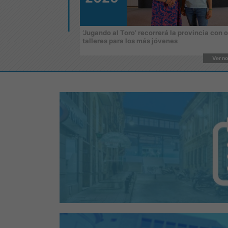
ondón regresa la
‘Jugando al Toro’ recorrerá la provincia con 
á dedicado a la
talleres para los más jóvenes
Ver noticia
Ver no