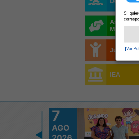
Deportes
Si quier
correspo
Asistenci
Municipi
[Ver Po
Juventud
IEA
7
AGO
2026