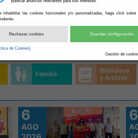
publicar anuncios relevantes para sus intereses.
Cine
Sociales
e inhabilitar las cookies funcionales y/o personalizadas, haga click sobre
ndiente.
a
Turismo
Economía
os
Rechazar cookies
Guardar configuración
Desarrollo
lítica de Cookies]
Fomento
Económico
Gestión de cookies
Biblioteca
Familia
y Archivo
6
AGO
A
2026
2