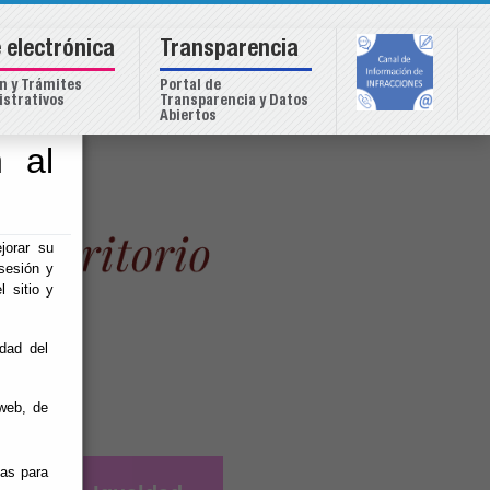
 electrónica
Transparencia
n y Trámites
Portal de
strativos
Transparencia y Datos
Abiertos
 al
o
jorar su
sesión y
l sitio y
idad del
web, de
ias para