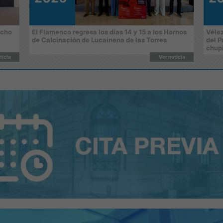
ocho
El Flamenco regresa los días 14 y 15 a los Hornos
Vélez
de Calcinación de Lucainena de las Torres
del P
chup
ticia
Ver noticia