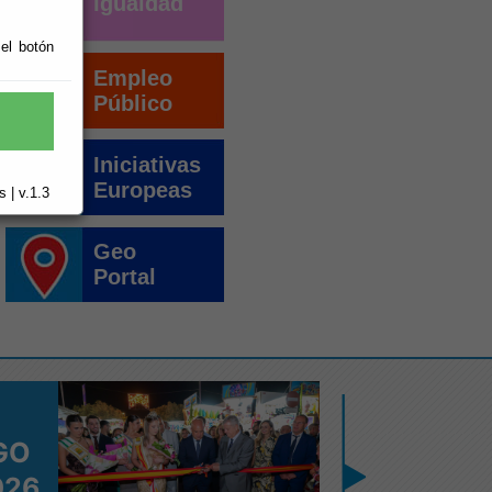
Igualdad
 el botón
Empleo
Público
Iniciativas
Europeas
 | v.1.3
Geo
Portal
6
5
GO
AGO
026
2026