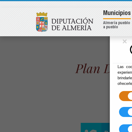
Municipios
Almería pueblo
a pueblo
×
Las coo
experie
brindarl
ofrecerl