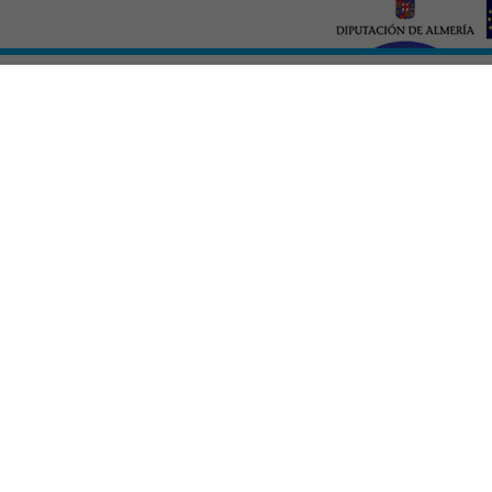
res y
Digitalmente Almería
Presupu
26
Generale