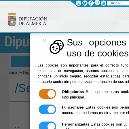
Buscar
×
Diputación
Sus opciones 
uso de cookies 
Menú Diputación
Las cookies son importantes para el correcto funci
experiencia de navegación, usamos cookies para rec
Inicio
-
Diputación
-
brindarle un inicio seguro, recopilar estadísticas par
ofrecerle contenido personalizado en función de sus in
/Servicios/cmsdipro/
Obligatorias
Se requieren estas cookie
sitio principal.
Publicado:
Funcionales
Estas cookies nos permit
manera que podamos medir y mejorar el
Personalizadas
Estas cookies son util
- -