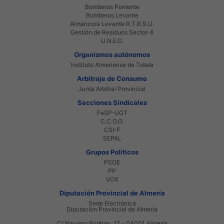
Bomberos Poniente
Bomberos Levante
Almanzora Levante R.T.R.S.U.
Gestión de Residuos Sector-II
U.N.E.D.
Organismos autónomos
Instituto Almeriense de Tutela
Arbitraje de Consumo
Junta Arbitral Provincial
Secciones Sindicales
FeSP-UGT
C.C.O.O.
CSI-F
SEPAL
Grupos Políticos
PSOE
PP
VOX
Diputación Provincial de Almería
Sede Electrónica
Diputación Provincial de Almería
C/ Navarro Rodrigo, 17 - 04001 Almería