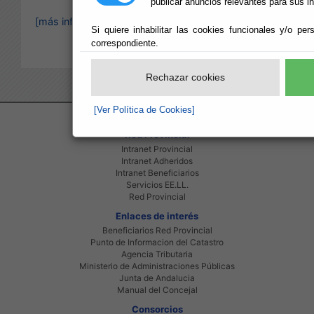
publicar anuncios relevantes para sus i
[más información]
Si quiere inhabilitar las cookies funcionales y/o per
correspondiente.
Rechazar cookies
[Ver Política de Cookies]
Red Provincial
Intranet Provincial
Intranet Adheridos
Intranet Beneficiarios
Servicios EE.LL.
Red Provincial
Enlaces de interés
Beneficiarios Red Provincial
Punto de Informacion del Catastro
Agencia Tributaria
Ministerio de Administraciones Públicas
Junta de Andalucia
Manual del Concejal
Consorcios