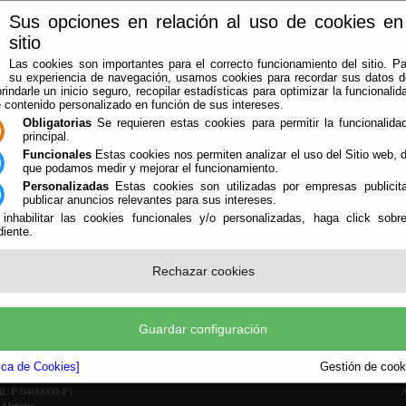
Sus opciones en relación al uso de cookies en
sitio
Las cookies son importantes para el correcto funcionamiento del sitio. Pa
su experiencia de navegación, usamos cookies para recordar sus datos de
rindarle un inicio seguro, recopilar estadísticas para optimizar la funcionalida
e contenido personalizado en función de sus intereses.
Obligatorias
Se requieren estas cookies para permitir la funcionalidad
principal.
Funcionales
Estas cookies nos permiten analizar el uso del Sitio web,
que podamos medir y mejorar el funcionamiento.
Personalizadas
Estas cookies son utilizadas por empresas publicita
LA AGRUPACIÓN
AVISOS
OFICINA VIRTUAL
CONTACTAR
publicar anuncios relevantes para sus intereses.
 inhabilitar las cookies funcionales y/o personalizadas, haga click sobr
iente.
Rechazar cookies
Guardar configuración
tica de Cookies]
Gestión de cooki
Cif: P-0400000-F)
A
 Almería