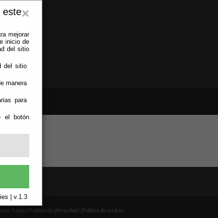
 este
×
ra mejorar
 inicio de
d del sitio
 del sitio
 de manera
rias para
e el botón
es | v.1.3
viso Legal
|
Politica de privacidad
|
Politica de cookies