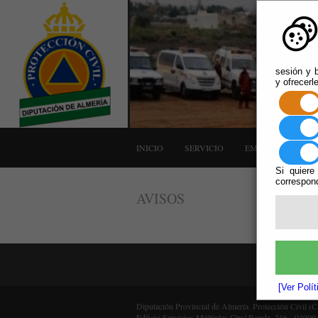
sesión y b
y ofrecerl
INICIO
SERVICIO
EMERGENCIAS
Si quiere
correspond
AVISOS
[Ver Polí
Diputación Provincial de Almería. Protección Civil (
Edficio Servicios Múltiples Ctra/ Ronda, 216 - 04009