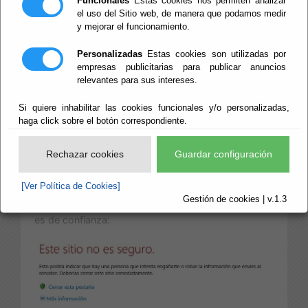
Funcionales
Estas cookies nos permiten analizar
el uso del Sitio web, de manera que podamos medir
y mejorar el funcionamiento.
Introducción
Personalizadas
Estas cookies son utilizadas por
La autenticidad de la Sede Electrónica de la
empresas publicitarias para publicar anuncios
Diputación de Almeria está garantizada por un
relevantes para sus intereses.
certificado de sede emitido por la Fábrica Nacional
de Moneda y Timbre (FNMT), que la identifica de
Si quiere inhabilitar las cookies funcionales y/o personalizadas,
haga click sobre el botón correspondiente.
forma inequívoca y permite el establecimiento de
conexiones seguras entre el navegador del
ciudadano y la propia Sede.
Rechazar cookies
Guardar configuración
Si su navegador no tiene instalados estos
[Ver Política de Cookies]
certificados, le mostrará el siguiente mensaje de
Gestión de cookies | v.1.3
alerta de seguridad indicándole que el sitio web no
es de confianza: