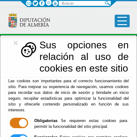
Buscar
×
Economía
Sus opciones en
relación al uso de
Menú Hacienda
cookies en este sitio
Inicio
-
Hacienda
- INSTALACION DE CERTIFICADOS
Las cookies son importantes para el correcto funcionamiento del
RAIZ DE LA FNMT
sitio. Para mejorar su experiencia de navegación, usamos cookies
para recordar sus datos de inicio de sesión y brindarle un inicio
INSTALACION DE
seguro, recopilar estadísticas para optimizar la funcionalidad del
sitio y ofrecerle contenido personalizado en función de sus
CERTIFICADOS
intereses.
Obligatorias
Se requieren estas cookies para
RAIZ DE LA FNMT
permitir la funcionalidad del sitio principal.