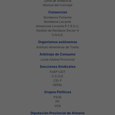
Junta de Andalucia
Manual del Concejal
Consorcios
Bomberos Poniente
Bomberos Levante
Almanzora Levante R.T.R.S.U.
Gestión de Residuos Sector-II
U.N.E.D.
Organismos autónomos
Instituto Almeriense de Tutela
Arbitraje de Consumo
Junta Arbitral Provincial
Secciones Sindicales
FeSP-UGT
C.C.O.O.
CSI-F
SEPAL
Grupos Políticos
PSOE
PP
VOX
Diputación Provincial de Almería