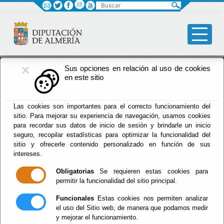
Buscar
×
Fomento
Sus opciones en relación al uso de cookies
en este sitio
Menú Fomento
Las cookies son importantes para el correcto funcionamiento del
sitio. Para mejorar su experiencia de navegación, usamos cookies
Inicio
-
Fomento
- Energia
para recordar sus datos de inicio de sesión y brindarle un inicio
seguro, recopilar estadísticas para optimizar la funcionalidad del
Energia
sitio y ofrecerle contenido personalizado en función de sus
intereses.
Obligatorias
Se requieren estas cookies para
permitir la funcionalidad del sitio principal.
Planes de Electrificacion Municipal
Funcionales
Estas cookies nos permiten analizar
Plan de Electrificacion Municipal 2013
el uso del Sitio web, de manera que podamos medir
Plan de Electrificacion Municipal 2010
y mejorar el funcionamiento.