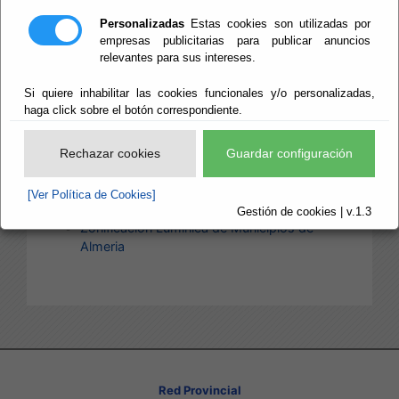
Plan Inicial 2010
Modificacion del Plan en 2011
Personalizadas
Estas cookies son utilizadas por
Modificacion del Plan en 2012
empresas publicitarias para publicar anuncios
relevantes para sus intereses.
Plan de Electrificacion Municipal 2009
Plan Inicial 2009
Si quiere inhabilitar las cookies funcionales y/o personalizadas,
Modificacion del Plan en 2010
haga click sobre el botón correspondiente.
Zonificacion Luminica
Informacion y Documentacion sobre
Rechazar cookies
Guardar configuración
Zonificacion Luminica
Guia de Ahorro y Eficiencia Energetica en
[Ver Política de Cookies]
Municipios
Gestión de cookies | v.1.3
Zonificacion Luminica de Municipios de
Almeria
Red Provincial