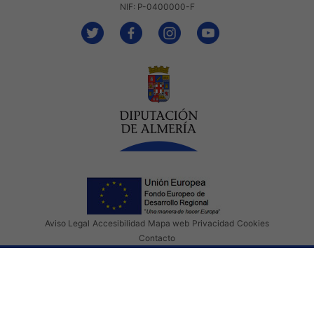
NIF: P-0400000-F
Aviso Legal
Accesibilidad
Mapa web
Privacidad
Cookies
Contacto