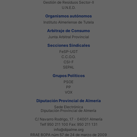
Gestión de Residuos Sector-II
U.N.E.D.
Organismos autónomos
Instituto Almeriense de Tutela
Arbitraje de Consumo
Junta Arbitral Provincial
Secciones Sindicales
FeSP-UGT
C.C.O.O.
CSI-F
SEPAL
Grupos Políticos
PSOE
PP
VOX
Diputación Provincial de Almería
Sede Electrónica
Diputación Provincial de Almería
C/ Navarro Rodrigo, 17 - 04001 Almería
Telf 950 211 100 Fax: 950 211 131
info@dipalme.org
RRAE BOPA núm 57 de 24 de marzo de 2009