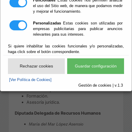
Funcionales
Estas cookies nos permiten analizar
Área de Recursos Humanos
el uso del Sitio web, de manera que podamos medir
y mejorar el funcionamiento.
Las competencias de esta Área, distribuidas
conforme a su estructura, son:
Personalizadas
Estas cookies son utilizadas por
empresas publicitarias para publicar anuncios
Atender las necesidades de carácter instrumental
relevantes para sus intereses.
de las dependencias de la Diputación de Almería
para posibilitar el funcionamiento de los servicios
Si quiere inhabilitar las cookies funcionales y/o personalizadas,
de carácter finalista en las materias de:
haga click sobre el botón correspondiente.
Archivo y Biblioteca.
BOP y publicaciones.
Rechazar cookies
Guardar configuración
Unidades de apoyo.
Patrimonio y contratación.
[Ver Política de Cookies]
Recursos humanos.
Gestión de cookies | v.1.3
Prevención y Salud Laboral.
Formación.
Asesoría jurídica.
Diputada Delegada de Recursos Humanos
María del Mar López Asensio