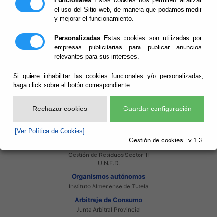
Funcionales
Estas cookies nos permiten analizar
Intranet Provincial
el uso del Sitio web, de manera que podamos medir
Intranet Adheridos
y mejorar el funcionamiento.
Intranet Beneficiarios
Servicios EE.LL.
Personalizadas
Estas cookies son utilizadas por
Red Provincial
empresas publicitarias para publicar anuncios
Enlaces de interés
relevantes para sus intereses.
Beneficiarios Red Provincial
Punto de Informacion del Catastro
Si quiere inhabilitar las cookies funcionales y/o personalizadas,
Agencia Tributaria
haga click sobre el botón correspondiente.
Ministerio de Administraciones Públicas
Junta de Andalucia
Manual del Concejal
Rechazar cookies
Guardar configuración
Consorcios
Bomberos Poniente
[Ver Política de Cookies]
Bomberos Levante
Gestión de cookies | v.1.3
Almanzora Levante R.T.R.S.U.
Gestión de Residuos Sector-II
U.N.E.D.
Organismos autónomos
Instituto Almeriense de Tutela
Arbitraje de Consumo
Junta Arbitral Provincial