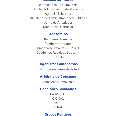
Beneficiarios Red Provincial
Punto de Informacion del Catastro
Agencia Tributaria
Ministerio de Administraciones Públicas
Junta de Andalucia
Manual del Concejal
Consorcios
Bomberos Poniente
Bomberos Levante
Almanzora Levante R.T.R.S.U.
Gestión de Residuos Sector-II
U.N.E.D.
Organismos autónomos
Instituto Almeriense de Tutela
Arbitraje de Consumo
Junta Arbitral Provincial
Secciones Sindicales
FeSP-UGT
C.C.O.O.
CSI-F
SEPAL
Grupos Políticos