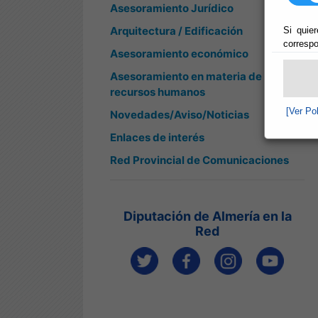
Asesoramiento Jurídico
Arquitectura / Edificación
Si quier
correspo
Asesoramiento económico
Asesoramiento en materia de
recursos humanos
[Ver Po
Novedades/Aviso/Noticias
Enlaces de interés
Red Provincial de Comunicaciones
Diputación de Almería en la
Red