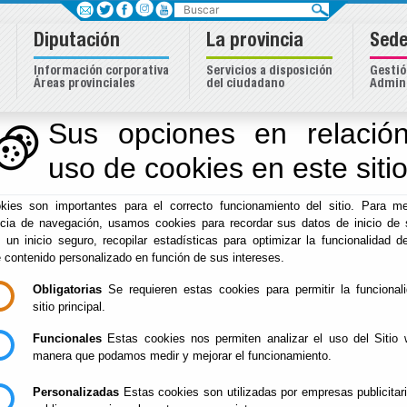
Buscar
Diputación
La provincia
Sede
Información corporativa
Servicios a disposición
Gestió
Áreas provinciales
del ciudadano
Admini
ipios
Sus opciones en relación
uso de cookies en este siti
Inicio
-
Asistencia Municipios
- Asesoramiento en materia 
kies son importantes para el correcto funcionamiento del sitio. Para me
Asesoramiento en m
ncia de navegación, usamos cookies para recordar sus datos de inicio de 
e un inicio seguro, recopilar estadísticas para optimizar la funcionalidad de
recursos humanos
e contenido personalizado en función de sus intereses.
Obligatorias
Se requieren estas cookies para permitir la funcional
sitio principal.
Funcionales
Estas cookies nos permiten analizar el uso del Sitio 
La asistencia en materia de recursos humanos tiene como objeto 
manera que podamos medir y mejorar el funcionamiento.
las áreas que integran la planificación, gestión y administración 
entes destinatarios a los que se refiere el artículo 3 del Reglame
Personalizadas
Estas cookies son utilizadas por empresas publicitar
Municipios publicado en el Boletín Oficial de la Provincia de Alm