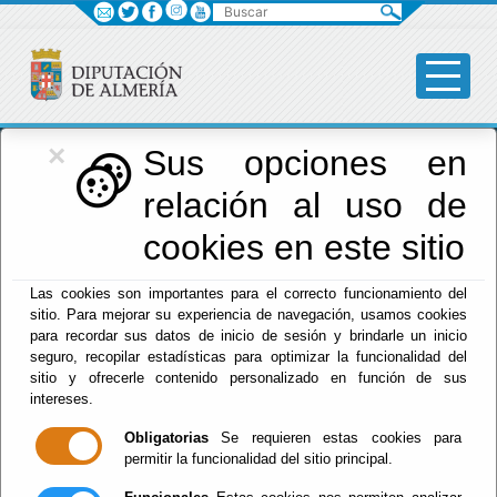
Buscar
×
Diputación
Sus opciones en
relación al uso de
Menú Diputación
cookies en este sitio
Inicio
-
Diputación
- Competiciones
Las cookies son importantes para el correcto funcionamiento del
Escuchar
sitio. Para mejorar su experiencia de navegación, usamos cookies
para recordar sus datos de inicio de sesión y brindarle un inicio
XXVIII CERTAMEN
seguro, recopilar estadísticas para optimizar la funcionalidad del
DE POESÍA 2026
sitio y ofrecerle contenido personalizado en función de sus
intereses.
Obligatorias
Se requieren estas cookies para
permitir la funcionalidad del sitio principal.
Del : 03/08/2026 Al: 31/08/2026
Lugar: Tíjola