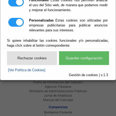
Funcionales
Estas cookies nos permiten analizar
Perido: Anual
Ver evento
Tipo: Arte y Cultura
el uso del Sitio web, de manera que podamos medir
y mejorar el funcionamiento.
Personalizadas
Estas cookies son utilizadas por
empresas publicitarias para publicar anuncios
relevantes para sus intereses.
Si quiere inhabilitar las cookies funcionales y/o personalizadas,
Red Provincial
haga click sobre el botón correspondiente.
Intranet Provincial
Intranet Adheridos
Intranet Beneficiarios
Rechazar cookies
Guardar configuración
Servicios EE.LL.
Red Provincial
[Ver Política de Cookies]
Enlaces de interés
Gestión de cookies | v.1.3
Beneficiarios Red Provincial
Punto de Informacion del Catastro
Agencia Tributaria
Ministerio de Administraciones Públicas
Junta de Andalucia
Manual del Concejal
Consorcios
Bomberos Poniente