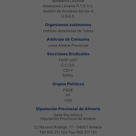
Bomberos Levante
Almanzora Levante R.T.R.S.U.
Gestión de Residuos Sector-II
U.N.E.D.
Organismos autónomos
Instituto Almeriense de Tutela
Arbitraje de Consumo
Junta Arbitral Provincial
Secciones Sindicales
FeSP-UGT
C.C.O.O.
CSI-F
SEPAL
Grupos Políticos
PSOE
PP
VOX
Diputación Provincial de Almería
Sede Electrónica
Diputación Provincial de Almería
C/ Navarro Rodrigo, 17 - 04001 Almería
Telf 950 211 100 Fax: 950 211 131