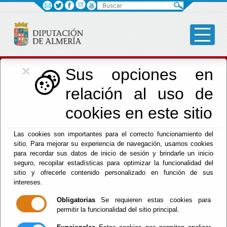
Buscar
×
Cultura, Cine e
Sus opciones en
relación al uso de
Identidad Almeriense
cookies en este sitio
Las cookies son importantes para el correcto funcionamiento del
Menú Cultura
sitio. Para mejorar su experiencia de navegación, usamos cookies
para recordar sus datos de inicio de sesión y brindarle un inicio
Inicio
-
Cultura y Cine
- Islas poéticas. Recitales
seguro, recopilar estadísticas para optimizar la funcionalidad del
poético musicales
sitio y ofrecerle contenido personalizado en función de sus
intereses.
Islas poéticas.
Obligatorias
Se requieren estas cookies para
permitir la funcionalidad del sitio principal.
Recitales poético