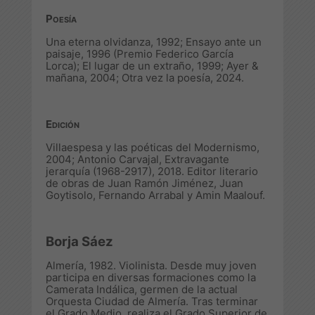
Poesía
Una eterna olvidanza
, 1992;
Ensayo ante un
paisaje
, 1996 (Premio Federico García
Lorca);
El lugar de un extraño
, 1999;
Ayer &
mañana
, 2004;
Otra vez la poesía
, 2024.
Edición
Villaespesa y las poéticas del Modernismo
,
2004; Antonio Carvajal,
Extravagante
jerarquía (1968-2917)
, 2018. Editor literario
de obras de Juan Ramón Jiménez, Juan
Goytisolo, Fernando Arrabal y Amin Maalouf.
Borja Sáez
Almería, 1982. Violinista. Desde muy joven
participa en diversas formaciones como la
Camerata Indálica, germen de la actual
Orquesta Ciudad de Almería. Tras terminar
el Grado Medio, realiza el Grado Superior de