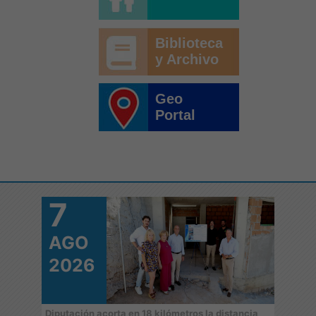
Biblioteca
y Archivo
Geo
Portal
7
7
AGO
A
2026
2
 de
Diputación acorta en 18 kilómetros la distancia
‘Juga