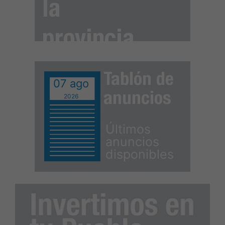
la
provincia
Tablón de
07 ago
anuncios
2026
Últimos
anuncios
disponibles