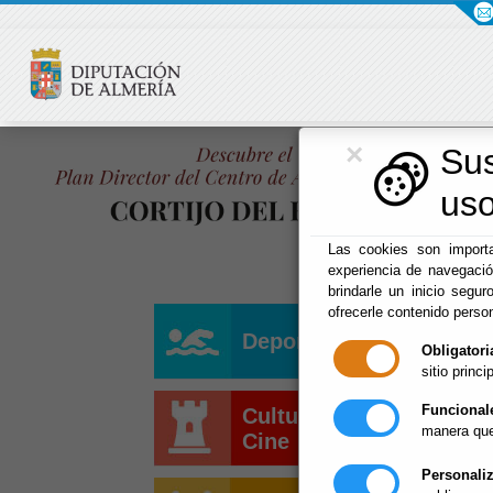
×
Su
uso
Las cookies son importa
experiencia de navegaci
brindarle un inicio segur
ofrecerle contenido perso
Deportes
Obligatori
sitio princip
Funcional
Cultura y
manera que
Cine
Personali